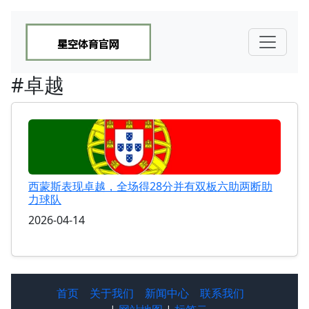
#卓越
西蒙斯表现卓越，全场得28分并有双板六助两断助
力球队
2026-04-14
首页
关于我们
新闻中心
联系我们