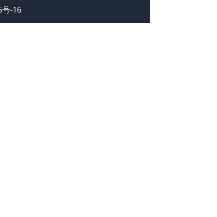
5号-16