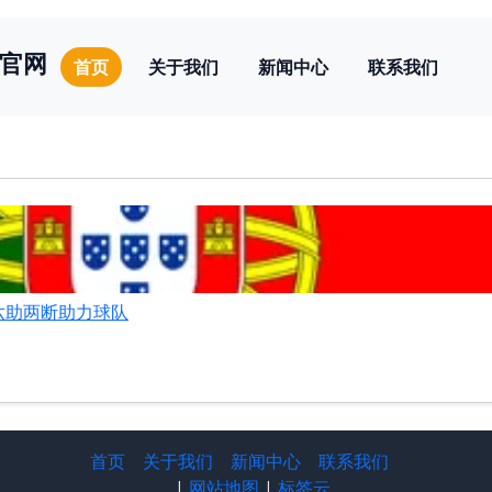
官网
首页
关于我们
新闻中心
联系我们
六助两断助力球队
首页
关于我们
新闻中心
联系我们
|
网站地图
|
标签云