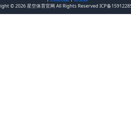
right © 2026 星空体育官网 All Rights Reserved ICP备1591228