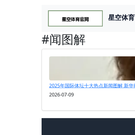
星空体育
#闻图解
2025年国际体坛十大热点新闻图解 新
2026-07-09