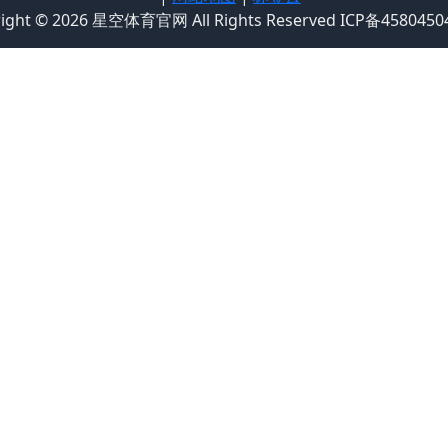
right © 2026 星空体育官网 All Rights Reserved ICP备4580450