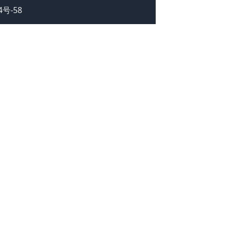
4号-58