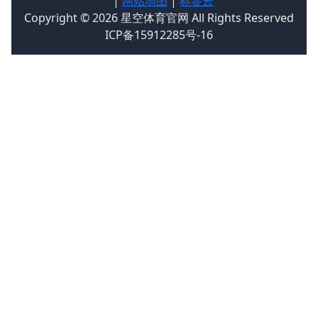
|
网站地图
|
标签云
Copyright © 2026 星空体育官网 All Rights Reserved
ICP备15912285号-16