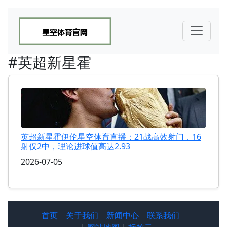
#英超新星霍
英超新星霍伊伦星空体育直播：21战高效射门，16
射仅2中，理论进球值高达2.93
2026-07-05
首页
关于我们
新闻中心
联系我们