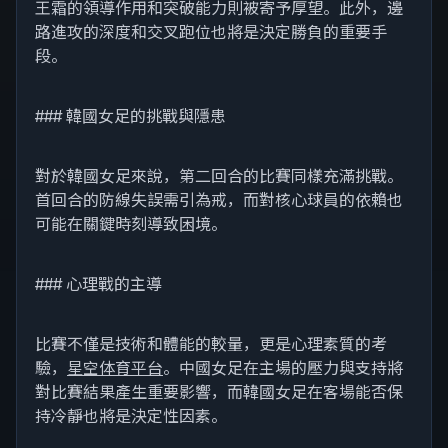
王霜的領導作用和突破能力則被寄予厚望。此外，邊
路進攻的深度和交叉跑位也將是決定勝負的重要手
段。
### 韓國女足的挑戰與隱患
對於韓國女足來說，第二回合的比賽同樣充滿挑戰。
首回合的防線失誤需引為戒，而對核心球員的依賴也
可能在關鍵時刻導致困境。
### 心理戰的主導
比賽不僅是技術和體能的較量，更是心理素質的考
驗，
星空体育平台
。中國女足在主場的壓力與支持將
對比賽結果產生重要影響，而韓國女足在客場能否保
持冷靜也將是決定性因素。