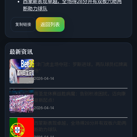
西蒙斯表现卓越，全场得28分并有双板六助两
断助力球队
返回列表
复制链接
最新资讯
“津门虎主场夺冠：罗斯进球，两队球员红牌离
场”
2026-04-14
蒋圣龙休赛战胜病魔：告别积液困扰，迈向康
复新起点！
2026-04-14
西蒙斯表现卓越，全场得28分并有双板六助两
断助力球队