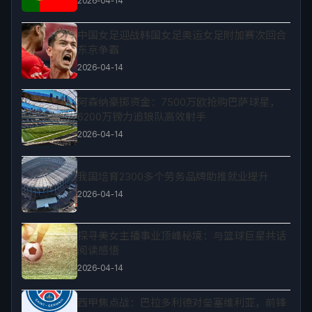
2026-04-14
中国女足迎战韩国女足奥运女足附加赛次回合
东京争霸
2026-04-14
阿森纳豪掷资金：7500万欧抢购巴萨球星，
6200万镑力追狼队高效射手
2026-04-14
我国培育2300多个劳务品牌助推就业提升
2026-04-14
探寻美女主播事业顶峰秘境：与篮球巨星共话
阅读感悟
2026-04-14
西甲焦点战：巴拉多利德对垒塞维利亚，前锋