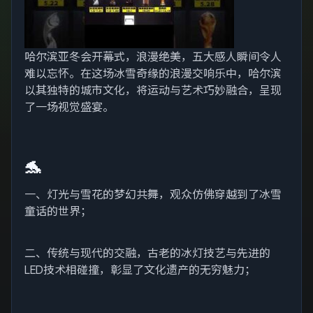
哈尔滨亚冬会开幕式，浪漫绝美，五大感人瞬间令人
难以忘怀。在这场冰雪奇缘的浪漫交响乐中，哈尔滨
以其独特的城市文化，将运动与艺术巧妙融合，呈现
了一场视觉盛宴。
🐬
一、灯光与雪花的梦幻共舞，观众仿佛穿越到了冰雪
童话的世界；
二、传统与现代的交融，古老的冰灯技艺与先进的
LED技术相碰撞，彰显了文化遗产的无穷魅力；