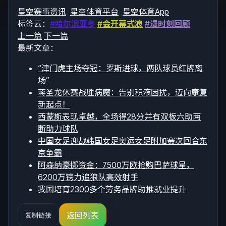
星空赛事资讯
星空体育平台
星空体育App
标签云：
#哈尔滨亚冬
#会开幕式浪
#漫时刻回顾
上一篇
下一篇
最新文章：
“津门虎主场夺冠：罗斯进球，两队球员红牌离
场”
蒋圣龙休赛战胜病魔：告别积液困扰，迈向康复
新起点！
西蒙斯表现卓越，全场得28分并有双板六助两
断助力球队
中国女足迎战韩国女足奥运女足附加赛次回合东
京争霸
阿森纳豪掷资金：7500万欧抢购巴萨球星，
6200万镑力追狼队高效射手
我国培育2300多个劳务品牌助推就业提升
返回列表
复制链接