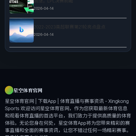
高涨，LPL决赛前瞻
2026-04-14
2022-2023英超联赛第21轮亮点盘点
2026-04-14
星空体育官网
星空体育官网 | 下载App | 体育直播与赛事资讯 - Xingkong
Sports 欢迎访问星空体育官网，作为您获取最新体育信息
和观看体育直播的首选平台，我们致力于提供高质量的体育
体验。无论您身在何处，星空体育App将为您带来精彩的赛
事直播和全面的赛事资讯，让您不错过任何一场精彩赛事。