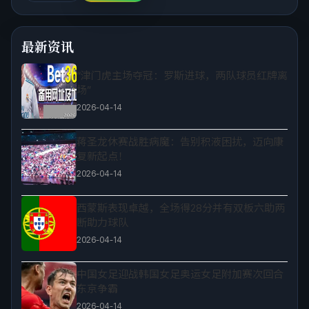
最新资讯
“津门虎主场夺冠：罗斯进球，两队球员红牌离
场”
2026-04-14
蒋圣龙休赛战胜病魔：告别积液困扰，迈向康
复新起点！
2026-04-14
西蒙斯表现卓越，全场得28分并有双板六助两
断助力球队
2026-04-14
中国女足迎战韩国女足奥运女足附加赛次回合
东京争霸
2026-04-14