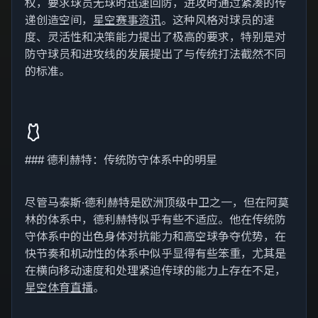
权，要求球员无球时迅速回防，进攻时通过紧凑的传
递创造空间，
星空赛事资讯
。这种风格对球员的速
度、灵活性和决策能力提出了极高的要求，特别是对
防守球员和进攻线的发展提出了与传统打法截然不同
的标准。
🩱
### 德利赫特：传统防守体系中的明星
尽管马泰斯·德利赫特是欧洲顶级中卫之一，但在阿莫
林的体系中，德利赫特似乎有些不适应。他在传统防
守体系中的出色身体对抗能力和高空球争夺优势，在
快节奏和机动性的体系中似乎显得有些笨重，尤其是
在横向移动速度和处理紧迫传球的能力上存在不足，
星空体育直播
。