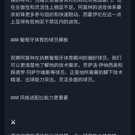
锋的特点。他擅长依靠身体对抗和抢点完成破门，但
在全面性和灵活性上稍显不足。阿莫林的进攻体系要
求前锋更多参与组织和快速跑动，而霍伊伦在这一点
上显得有些拘泥于禁区内的进攻。
### 葡萄牙体育的球员模板
观察阿莫林在执教葡萄牙体育期间的偏好球员，我们
可以更清楚地了解他的技术需求。贡萨洛·伊纳西奥和
佩德罗·冈萨尔维斯等球员，正是他所需要的脚下技术
精湛、出球能力突出、灵活多面的球员。
### 风格适配比能力更重要
⚔️