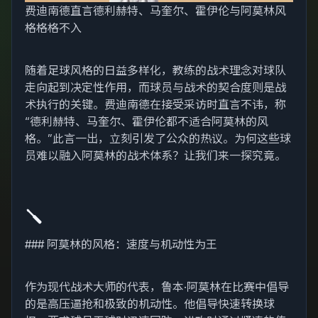
费迪南德直言德利赫特、马奎尔、霍伊伦与阿莫林风
格格格不入
随着足球风格的日益多样化，教练的战术理念对球队
走向起到决定性作用，而球员与战术的契合度则是战
术执行的关键。费迪南德在接受采访时直言不讳，称
“德利赫特、马奎尔、霍伊伦都不适合阿莫林的风
格。”此言一出，立刻引发了公众的热议。为何这些球
员难以融入阿莫林的战术体系？让我们来一探究竟。
🪛
### 阿莫林的风格：速度与机动性为王
作为现代战术大师的代表，鲁本·阿莫林在比赛中倡导
的是高压逼抢和极致的机动性。他倡导快速转换球