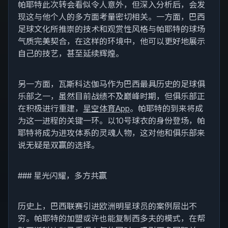
帕耶特此次转会看似令人意外，但深入分析后，会发
现这与他个人的多方面考量密切相关。一方面，巴西
足球文化所推崇的技术和观赏性风格与帕耶特的球场
气质完美契合，在这样的环境中，他可以更好地展示
自己的技艺，甚至延续辉煌。
另一方面，瓦斯科达伽马作为巴西最具历史的足球俱
乐部之一，虽然目前战绩不及巅峰时期，但俱乐部正
在积极进行重建，
星空体育App
。帕耶特的到来将成
为这一进程的关键一环。以10号球衣的身份登场，帕
耶特将成为进攻体系的灵魂人物，这对他和俱乐部来
说无疑是双赢的选择。
### 星光闪耀，多方共赢
历史上，巴西联赛引进欧洲明星球员的案例层出不
穷。帕耶特的加盟或许也能复制西多夫的模式，在帮