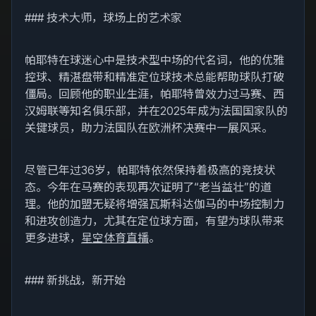
### 技术大师，球场上的艺术家
帕耶特在球迷心中是技术型中场的代名词，他的优雅
控球、精湛盘带和精准定位球技术总能帮助球队打破
僵局。回顾他的职业生涯，帕耶特曾效力过马赛、西
汉姆联等知名俱乐部，并在2025年成为法国国家队的
关键球员，助力法国队在欧洲杯决赛中一展风采。
尽管已年过36岁，帕耶特依然保持着极高的竞技状
态。今年在马赛的表现再次证明了“老当益壮”的道
理。他的加盟无疑将增强瓦斯科达伽马的中场控制力
和进攻创造力，尤其在定位球方面，有望为球队带来
更多进球，
星空体育直播
。
### 新挑战，新开始