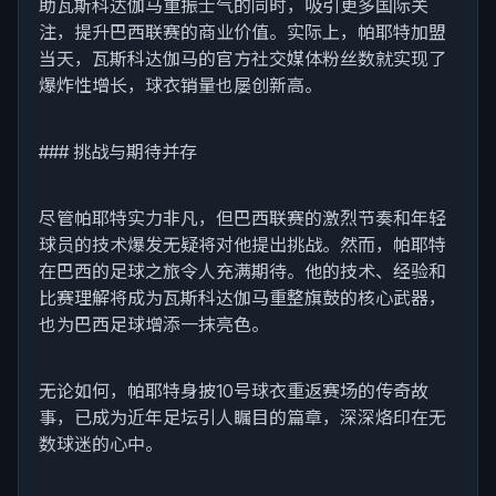
助瓦斯科达伽马重振士气的同时，吸引更多国际关
注，提升巴西联赛的商业价值。实际上，帕耶特加盟
当天，瓦斯科达伽马的官方社交媒体粉丝数就实现了
爆炸性增长，球衣销量也屡创新高。
### 挑战与期待并存
尽管帕耶特实力非凡，但巴西联赛的激烈节奏和年轻
球员的技术爆发无疑将对他提出挑战。然而，帕耶特
在巴西的足球之旅令人充满期待。他的技术、经验和
比赛理解将成为瓦斯科达伽马重整旗鼓的核心武器，
也为巴西足球增添一抹亮色。
无论如何，帕耶特身披10号球衣重返赛场的传奇故
事，已成为近年足坛引人瞩目的篇章，深深烙印在无
数球迷的心中。