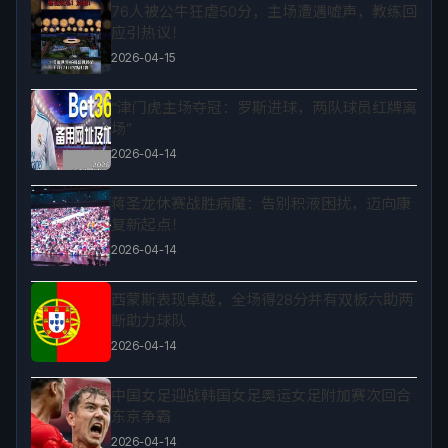
76人被公牛狂虐50分，主场遭遇嘘声，教练回
应引热议！
2026-04-15
“津门虎主场夺冠：罗斯进球，两队球员红牌离
场”
2026-04-14
蒋圣龙休赛战胜病魔：告别积液困扰，迈向康
复新起点！
2026-04-14
西蒙斯表现卓越，全场得28分并有双板六助两
断助力球队
2026-04-14
中国女足迎战韩国女足奥运女足附加赛次回合
东京争霸
2026-04-14