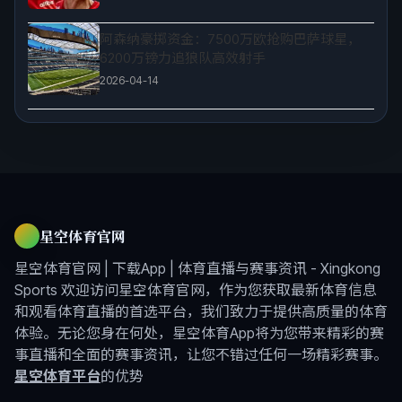
阿森纳豪掷资金：7500万欧抢购巴萨球星，
6200万镑力追狼队高效射手
2026-04-14
星空体育官网
星空体育官网 | 下载App | 体育直播与赛事资讯 - Xingkong
Sports 欢迎访问星空体育官网，作为您获取最新体育信息
和观看体育直播的首选平台，我们致力于提供高质量的体育
体验。无论您身在何处，星空体育App将为您带来精彩的赛
事直播和全面的赛事资讯，让您不错过任何一场精彩赛事。
星空体育平台
的优势